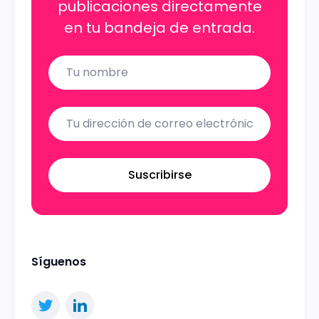
publicaciones directamente
en tu bandeja de entrada.
Name
Email
Suscribirse
Síguenos