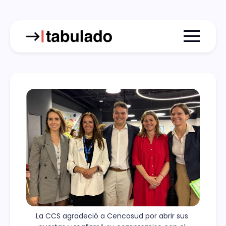
Menu togg
La CCS agradeció a Cencosud por abrir sus 