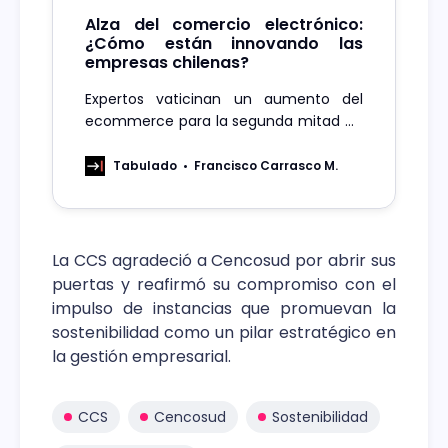
Alza del comercio electrónico:
¿Cómo están innovando las
empresas chilenas?
Expertos vaticinan un aumento del
ecommerce para la segunda mitad de
2024 y con ello las empresas logísticas
están innovando con soluciones de
Tabulado
Francisco Carrasco M.
picking para optimizar la preparación
de pedidos, clave para las exigencias
del negocio.
La CCS agradeció a Cencosud por abrir sus
puertas y reafirmó su compromiso con el
impulso de instancias que promuevan la
sostenibilidad como un pilar estratégico en
la gestión empresarial.
CCS
Cencosud
Sostenibilidad