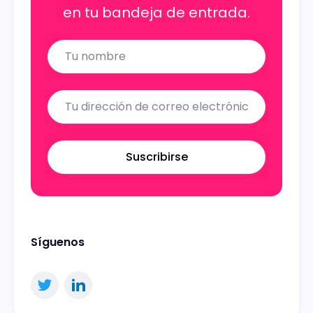
en tu bandeja de entrada.
Name
Email
Suscribirse
Síguenos