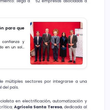
imiento: llega a 52 empresas asociadas a
ión para que
r confianza y
ndo en un solo
entos en áreas
s y etapas de
de múltiples sectores por integrarse a una
l del país.
cialista en electrificación, automatización y
crítica;
Agrícola Santa Teresa
, dedicada al