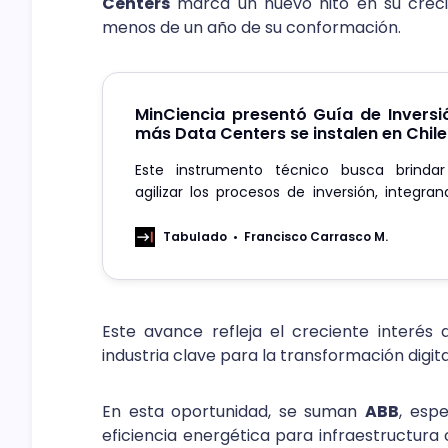
Centers
marca un nuevo hito en su crec
menos de un año de su conformación.
MinCiencia presentó Guía de Invers
más Data Centers se instalen en Chile
Este instrumento técnico busca brinda
agilizar los procesos de inversión, integra
texto los trámites indispensables, lineami
sensibles y una hoja de ruta con tiempo
Tabulado
Francisco Carrasco M.
desarrollo.
Este avance refleja el creciente interés 
industria clave para la transformación digita
En esta oportunidad, se suman
ABB
, espe
eficiencia energética para infraestructura 