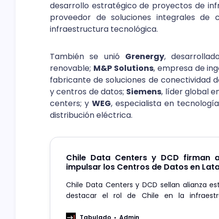
desarrollo estratégico de proyectos de inf
proveedor de soluciones integrales de 
infraestructura tecnológica.
También se unió
Grenergy
, desarrolla
renovable;
M&P Solutions
, empresa de inge
fabricante de soluciones de conectividad 
y centros de datos;
Siemens
, líder global 
centers; y
WEG
, especialista en tecnologí
distribución eléctrica.
Chile Data Centers y DCD firman a
impulsar los Centros de Datos en La
Chile Data Centers y DCD sellan alianza es
destacar el rol de Chile en la infraestru
latinoamericana.
Tabulado
Admin