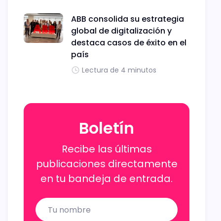
ABB consolida su estrategia
global de digitalización y
destaca casos de éxito en el
país
Lectura de 4 minutos
Boletín
Recibe las últimas
publicaciones directamente
en tu bandeja de entrada.
Name
Email