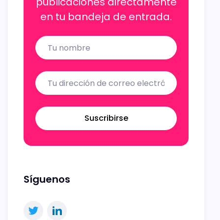
publicaciones directamente
en tu bandeja de entrada.
Name
Email
Suscribirse
Síguenos