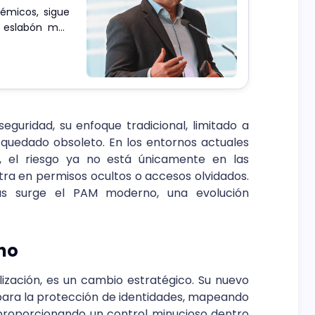
démicos, sigue
l eslabón más
o principio.
eguridad, su enfoque tradicional, limitado a
 quedado obsoleto. En los entornos actuales
, el riesgo ya no está únicamente en las
tra en permisos ocultos o accesos olvidados.
as surge el PAM moderno, una evolución
no
ización, es un cambio estratégico. Su nuevo
 para la protección de identidades, mapeando
 proporcionando un control minucioso dentro