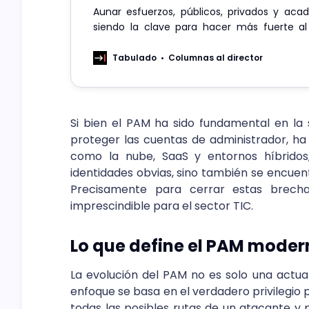
Aunar esfuerzos, públicos, privados y aca
siendo la clave para hacer más fuerte a
débil y más en este mes de la seguridad com
Tabulado
Columnas al director
Si bien el PAM ha sido fundamental en la s
proteger las cuentas de administrador, ha
como la nube, SaaS y entornos híbridos
identidades obvias, sino también se encuen
Precisamente para cerrar estas brech
imprescindible para el sector TIC.
Lo que define el PAM moder
La evolución del PAM no es solo una actual
enfoque se basa en el verdadero privilegio
todas las posibles rutas de un atacante y