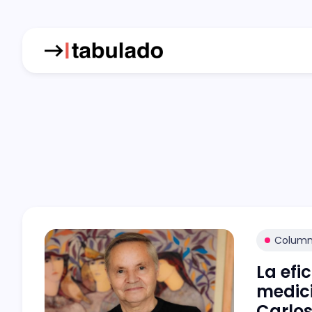
Colum
La efi
medici
Carlos