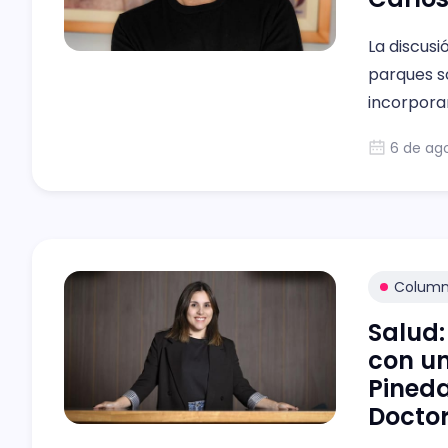
La discusi
parques s
incorporar
la que es
6 de ag
Colum
Salud:
con un
Pined
Doctor