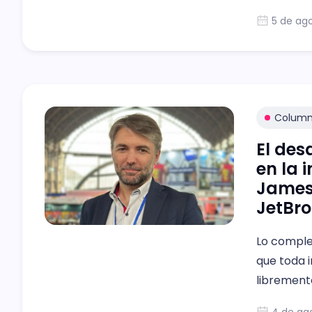
automatiz
5 de ag
que ganar
transacci
Colum
El des
en la 
James
JetBro
Lo complej
que toda i
librement