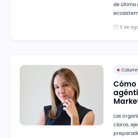
de última
ecosistem
digital qu
5 de ag
Colum
Cómo c
agénti
Market
Las organ
claros, ej
preparada