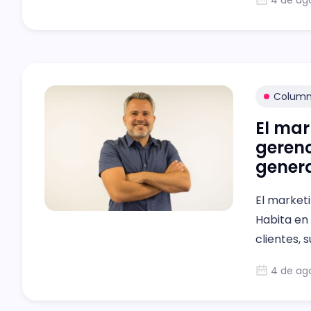
4 de ag
Colum
El mar
gerenc
gener
El market
Habita en
clientes, 
porque se
4 de ag
una sola g