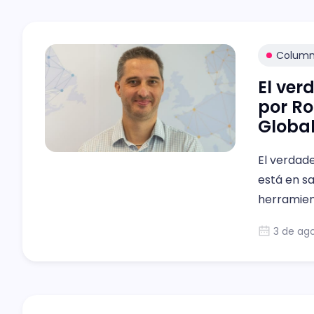
Colum
El ver
por Ro
Globa
El verdade
está en s
herramie
3 de ag