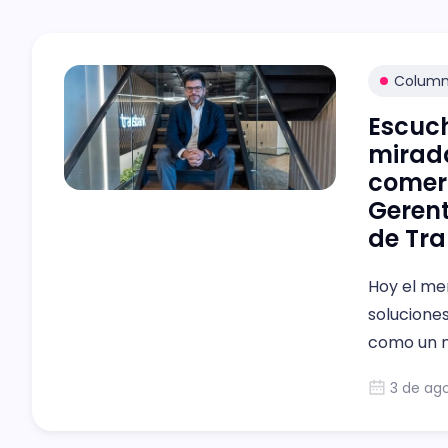
Colum
Escuch
mirada
comerc
Gerent
de Tr
Hoy el me
solucione
como un n
3 de ag