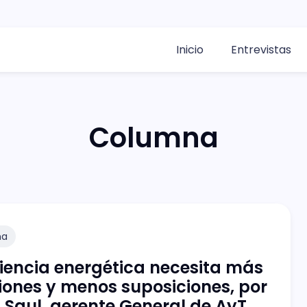
Inicio
Entrevistas
Columna
na
ciencia energética necesita más
ones y menos suposiciones, por
 Saul, gerente General de AyT