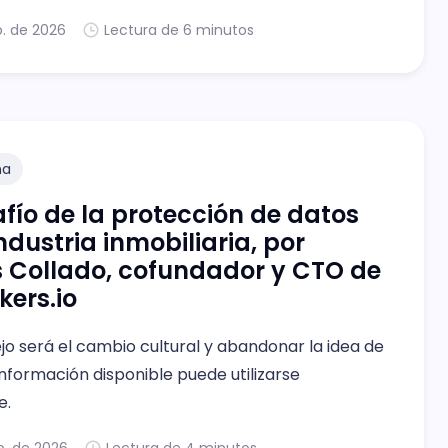
an— no solo serán elegidas por los agentes, sino
o. de 2026
Lectura de 6 minutos
án una ventaja que se refuerza en cada
ón.
na
afío de la protección de datos
industria inmobiliaria, por
 Collado, cofundador y CTO de
kers.io
o será el cambio cultural y abandonar la idea de
nformación disponible puede utilizarse
e.