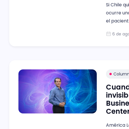
Si Chile 
ocurre una
el pacient
atendido y
6 de ag
Colum
Cuando
invisi
Busine
Cente
América La