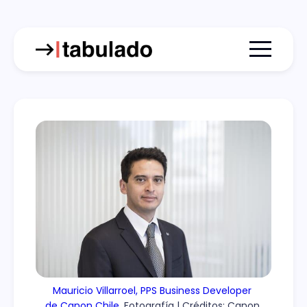
Menu togg
Mauricio Villarroel, PPS Business Developer 
de Canon Chile.
 Fotografía | Créditos: Canon 