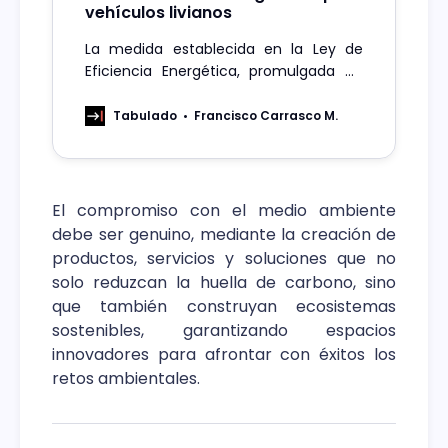
vehículos livianos
La medida establecida en la Ley de
Eficiencia Energética, promulgada en
2021, busca promover la renovación del
parque con vehículos más eficientes
Tabulado
Francisco Carrasco M.
que contribuyan a la reducción del
consumo de combustibles fósiles y
bajar nuestras emisiones de gases de
efecto invernadero
El compromiso con el medio ambiente
debe ser genuino, mediante la creación de
productos, servicios y soluciones que no
solo reduzcan la huella de carbono, sino
que también construyan ecosistemas
sostenibles, garantizando espacios
innovadores para afrontar con éxitos los
retos ambientales.