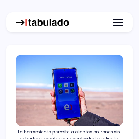
Menu togg
La herramienta permite a clientes en zonas sin 
cobertura, mantener conectividad mediante 