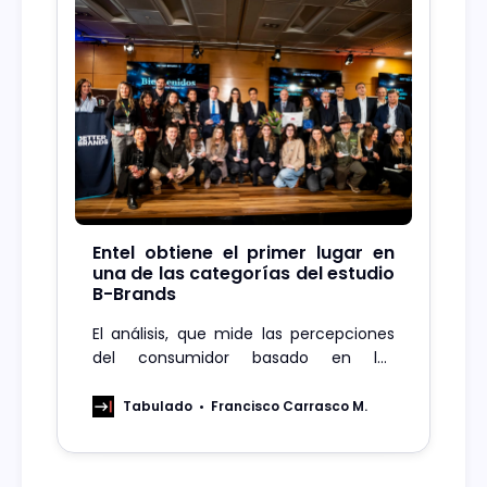
Entel obtiene el primer lugar en
una de las categorías del estudio
B-Brands
El análisis, que mide las percepciones
del consumidor basado en los
Objetivos de Desarrollo Sostenible
(ODS), evaluó a 226 marcas en Chile,
Tabulado
Francisco Carrasco M.
donde la compañía destacó además
como la única de su sector en ser
incluida en el Top Of Mind de impacto