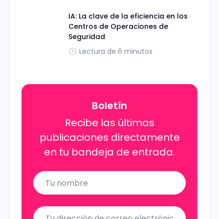
IA: La clave de la eficiencia en los
Centros de Operaciones de
Seguridad
Lectura de 6 minutos
Boletín
Recibe las últimas
publicaciones directamente
en tu bandeja de entrada.
Name
Email