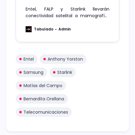
Entel, FALP y Starlink llevarán
conectividad satelital a mamografías
móviles en zonas con menor acceso a
diagnóstico
Tabulado
Admin
Entel
Anthony Yorston
Samsung
Starlink
Matías del Campo
Bernardita Orellana
Telecomunicaciones