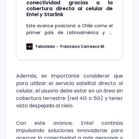
conectividad gracias a la
cobertura directa al celular de
Entel y Starlink
Este avance posicionó a Chile como el
primer país de Latinoamérica y el
séptimo del mundo en ofrecer este
servicio. Tras la reciente habilitación de
Tabulado
Francisco Carrasco M.
esta fase en Perú, se convierte en el
segundo mercado de la región en
implementarlo, y Entel consolida su
liderazgo tecnológico.
Además, es importante considerar que
para utilizar el servicio satelital directo al
celular, el usuario debe estar en un área sin
cobertura terrestre (red 4G o 5G) y tener
vista despejada al cielo.
Con este avance, Entel continúa
impulsando soluciones innovadoras para
acercar la conectividad a más personas y