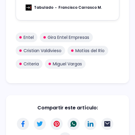
Digital junto a diversas instituciones
académicas y asociaciones
Tabulado
Francisco Carrasco M.
empresariales, revela que el 93% de las
empresas considera que la inteligencia
artificial (IA) tendrá un impacto
positivo.
Entel
Gira Entel Empresas
Cristian Valdivieso
Matías del Río
Criteria
Miguel Vargas
Compartir este artículo: