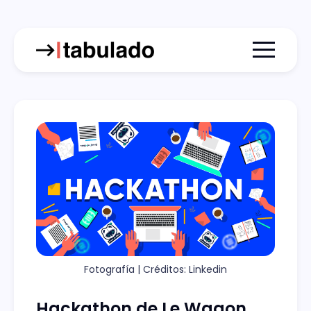
Menu togg
Fotografía | Créditos: Linkedin
Hackathon de Le Wagon,