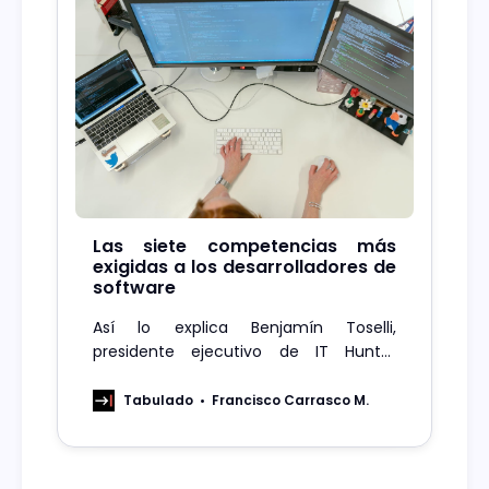
Las siete competencias más
exigidas a los desarrolladores de
software
Así lo explica Benjamín Toselli,
presidente ejecutivo de IT Hunter
International, quien agrega que, si bien
pueden existir algunas diferencias
Tabulado
Francisco Carrasco M.
entre estos perfiles, hay ciertas
capacidades y habilidades comunes
que el mercado exige en ellos.