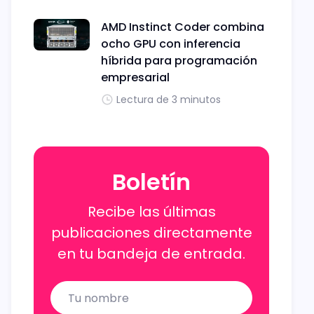
AMD Instinct Coder combina
ocho GPU con inferencia
híbrida para programación
empresarial
Lectura de 3 minutos
Boletín
Recibe las últimas
publicaciones directamente
en tu bandeja de entrada.
Name
Email