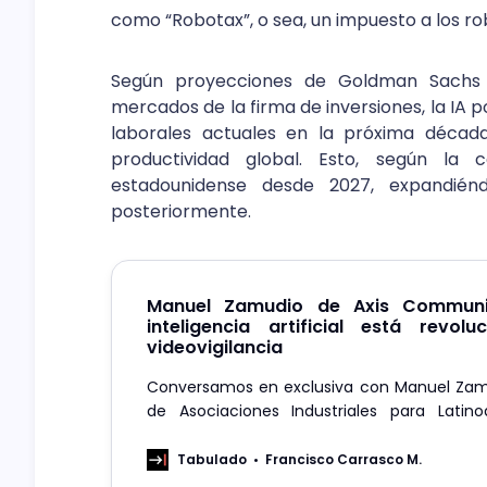
como “Robotax”, o sea, un impuesto a los ro
Según proyecciones de Goldman Sachs Re
mercados de la firma de inversiones, la IA 
laborales actuales en la próxima décad
productividad global. Esto, según la 
estadounidense desde 2027, expandién
posteriormente.
Manuel Zamudio de Axis Communic
inteligencia artificial está revol
videovigilancia
Conversamos en exclusiva con Manuel Zam
de Asociaciones Industriales para Latin
Caribe de Axis Communications, sobre las
la empresa y cómo la IA esta im
Tabulado
Francisco Carrasco M.
videovigilancia en los negocios de Latam.