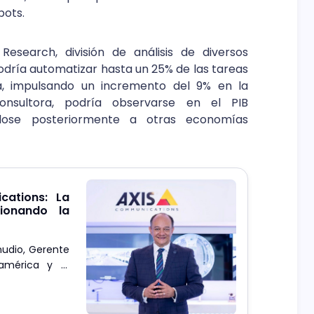
bots.
search, división de análisis de diversos
podría automatizar hasta un 25% de las tareas
a, impulsando un incremento del 9% en la
consultora, podría observarse en el PIB
dose posteriormente a otras economías
ations: La
ucionando la
udio, Gerente
oamérica y el
 novedades de
pactando la