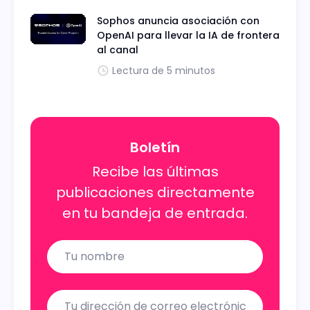
Sophos anuncia asociación con
OpenAI para llevar la IA de frontera
al canal
Lectura de 5 minutos
Boletín
Recibe las últimas
publicaciones directamente
en tu bandeja de entrada.
Name
Email