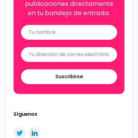
publicaciones directamente
en tu bandeja de entrada.
Name
Email
Suscribirse
Síguenos