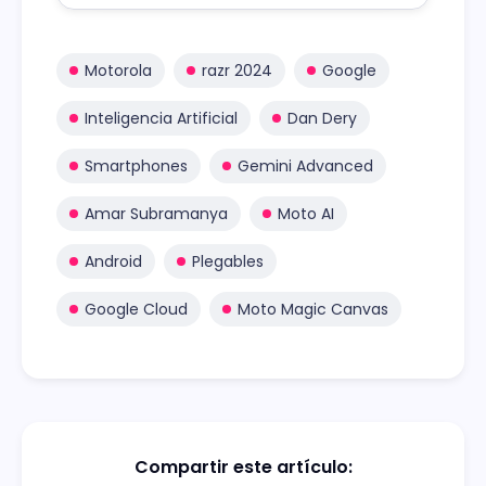
ciberataques, y mejorar la gestión
eficaz de los riesgos de seguridad
asociados a las políticas de “traiga su
Motorola
razr 2024
Google
propio dispositivo”.
Inteligencia Artificial
Dan Dery
Smartphones
Gemini Advanced
Amar Subramanya
Moto AI
Android
Plegables
Google Cloud
Moto Magic Canvas
Compartir este artículo: