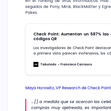
en el ranking de virus informáticos más 
seguidos de Pony, Mirai, BlackMatter y Egr
Pakes.
Check Point: Aumentan un 587% las 
códigos QR
Los investigadores de Check Point destaca
a primera vista parecen inofensivos, los 
utilizamos para escanear menús está si
más utilizados por ciberdelincuentes.
Tabulado
Francisco Carrasco
Maya Horowitz, VP Research de Check Poin
...[] a medida que se acercan las cele
compras muy ajetreada, es important