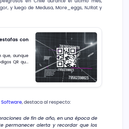
peligrosos en Chile durante el último mes,
egor, y luego de Medusa, More_eggs, NJRat y
estafas con
n que, aunque
códigos QR que
endo cada vez
t Software
, destaca al respecto:
braciones de fin de año, en una época de
e permanecer alerta y recordar que los