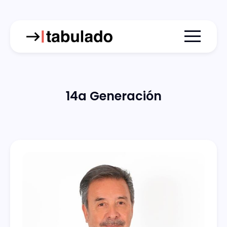
Menu togg
14a Generación