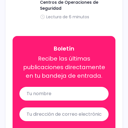
Centros de Operaciones de
Seguridad
Lectura de 6 minutos
Boletín
Recibe las últimas
publicaciones directamente
en tu bandeja de entrada.
Name
Email