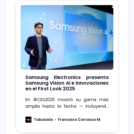
Samsung Electronics presenta
Samsung Vision AI e innovaciones
en el First Look 2025
En #CES2025 mostró su gama más
amplia hasta la fecha — incluyendo
Neo QLED, OLED y QLED — con pantallas
inteligentes y adaptativas que
Tabulado
Francisco Carrasco M.
redefinen la interacción del usuario y la
vida conectada.