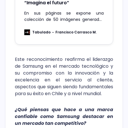
“Imagina el futuro”
En sus páginas se expone una
colección de 50 imágenes generadas
con la IA de los computadores Galaxy
Book4, nacidas del pensamiento y los
Tabulado
Francisco Carrasco M.
sueños de seres humanos reales, que
dejaron sus relatos escritos en las
redes sociales de Samsung Chile en el
año 2024.
Este reconocimiento reafirma el liderazgo
de Samsung en el mercado tecnológico y
su compromiso con la innovación y la
excelencia en el servicio al cliente,
aspectos que siguen siendo fundamentales
para su éxito en Chile y a nivel mundial.
¿Qué piensas que hace a una marca
confiable como Samsung destacar en
un mercado tan competitivo?