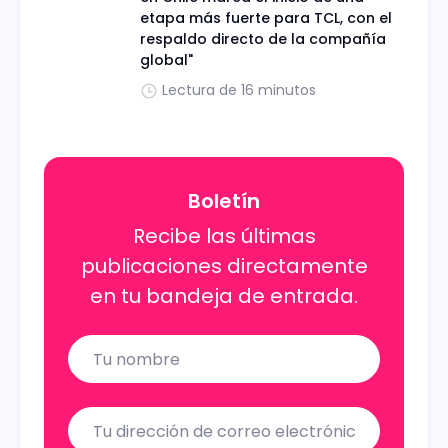
etapa más fuerte para TCL, con el
respaldo directo de la compañía
global"
Lectura de 16 minutos
Boletín
Recibe las últimas
publicaciones directamente
en tu bandeja de entrada.
Name
Email