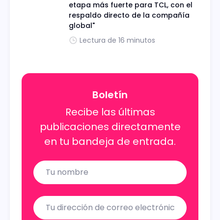
etapa más fuerte para TCL, con el
respaldo directo de la compañía
global"
Lectura de 16 minutos
Boletín
Recibe las últimas
publicaciones directamente
en tu bandeja de entrada.
Name
Email