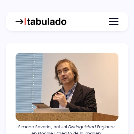
Menu togg
Simone Severini, actual 
Distinguished Engineer
en Google | Crédito de la imagen: 