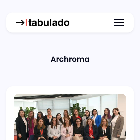
Menu togg
Archroma