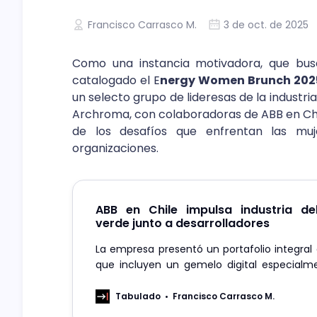
Francisco Carrasco M.
3 de oct. de 2025
Como una instancia motivadora, que busc
catalogado el E
nergy Women Brunch 202
un selecto grupo de lideresas de la industr
Archroma, con colaboradoras de ABB en Chi
de los desafíos que enfrentan las muj
organizaciones.
ABB en Chile impulsa industria de
verde junto a desarrolladores
La empresa presentó un portafolio integral 
que incluyen un gemelo digital especialm
para simular la arquitectura eléctrica d
rectificadores de alta potencia para 
Tabulado
Francisco Carrasco M.
electrólisis, entre otras soluciones.