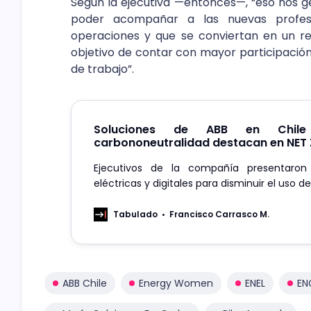
Según la ejecutiva —entonces—, “eso nos g
poder acompañar a las nuevas profesio
operaciones y que se conviertan en un r
objetivo de contar con mayor participación
de trabajo”.
Soluciones de ABB en Chil
carbononeutralidad destacan en NET 
Ejecutivos de la compañía presentaron
eléctricas y digitales para disminuir el uso 
fósiles y mejorar la productividad del sector.
Tabulado
Francisco Carrasco M.
ABB Chile
Energy Women
ENEL
EN