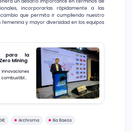
enera un desafío importante en términos de
nales, incorporarlas rápidamente a las
ecambio que permita ir cumpliendo nuestro
 femenina y mayor diversidad en los equipos
e para la
Zero Mining
 innovaciones
de combustibles
GIE
Archroma
Ilia Baeza