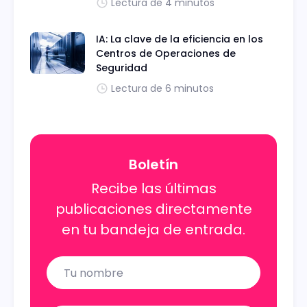
Lectura de 4 minutos
IA: La clave de la eficiencia en los
Centros de Operaciones de
Seguridad
Lectura de 6 minutos
Boletín
Recibe las últimas
publicaciones directamente
en tu bandeja de entrada.
Name
Email