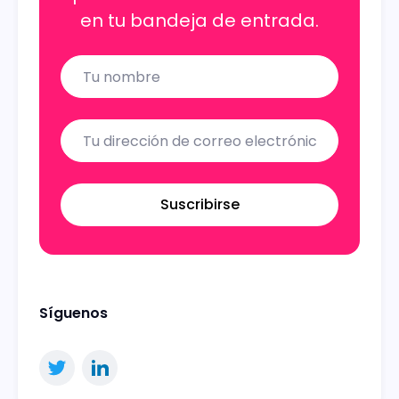
en tu bandeja de entrada.
Name
Email
Suscribirse
Síguenos