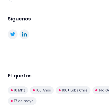
Síguenos
Etiquetas
10 Mhz
100 Años
100+ Labs Chile
14a G
17 de mayo