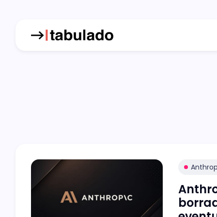
Anthrop
Anthro
borrad
eventu