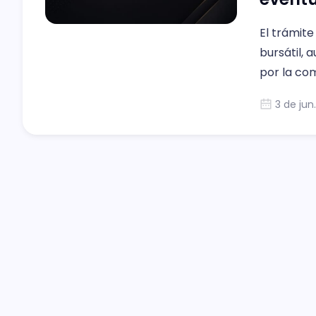
El trámite
bursátil, 
por la co
3 de jun