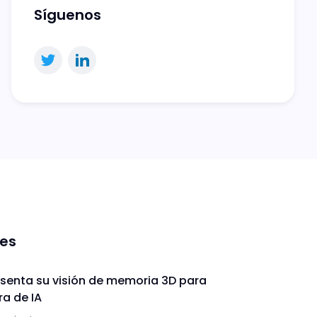
Síguenos
nes
enta su visión de memoria 3D para
ra de IA