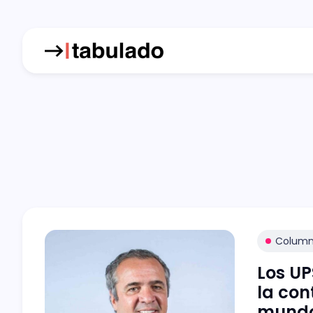
Colum
Los UP
la con
mundo 