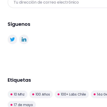
Síguenos
Etiquetas
10 Mhz
100 Años
100+ Labs Chile
14a G
17 de mayo