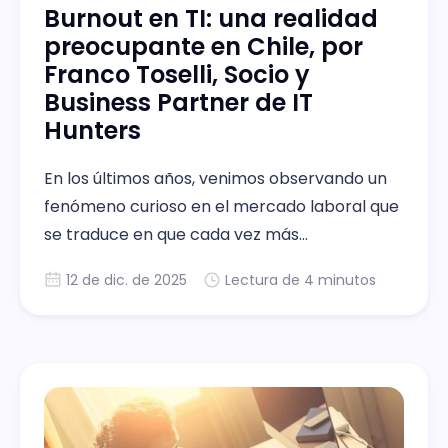
Burnout en TI: una realidad
preocupante en Chile, por
Franco Toselli, Socio y
Business Partner de IT
Hunters
En los últimos años, venimos observando un
fenómeno curioso en el mercado laboral que
se traduce en que cada vez más
profesionales se están cambiando de
12 de dic. de 2025
Lectura de 4 minutos
empleo no por más dinero ni tampoco por un
cargo más pomposo, sino por una mejor
calidad de vida. Tecnología sin mujeres: Un
límite