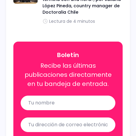
López Pineda, country manager de
Doctoralia Chile
Lectura de 4 minutos
Boletín
Recibe las últimas
publicaciones directamente
en tu bandeja de entrada.
Name
Email