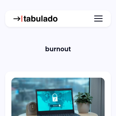
Menu togg
burnout