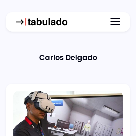
Menu togg
Carlos Delgado