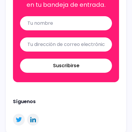
en tu bandeja de entrada.
Name
Email
Suscribirse
Síguenos