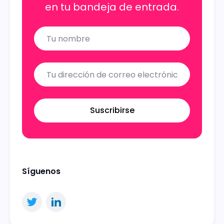
en tu bandeja de entrada.
Name
Email
Suscribirse
Síguenos