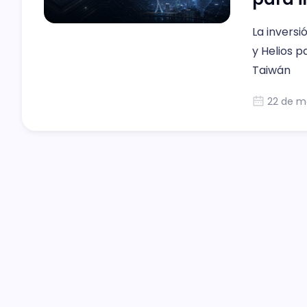
La invers
y Helios p
Taiwán
22 de m