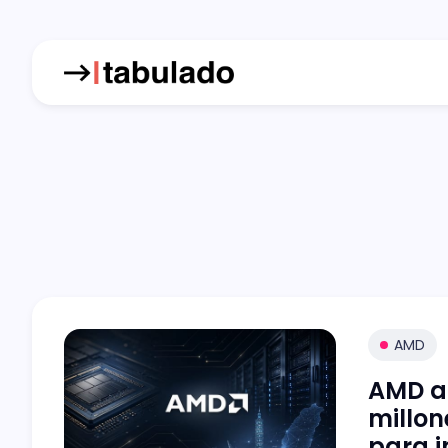
AMD
AMD a
millon
para i