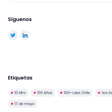
Síguenos
Etiquetas
10 Mhz
100 Años
100+ Labs Chile
14a G
17 de mayo