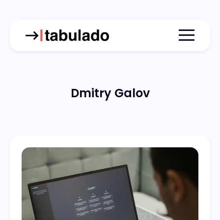
Menu togg
Dmitry Galov