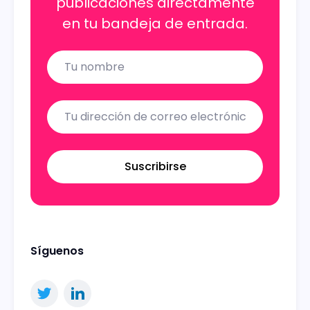
publicaciones directamente
en tu bandeja de entrada.
Name
Email
Suscribirse
Síguenos