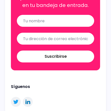
en tu bandeja de entrada.
Name
Email
Suscribirse
Síguenos