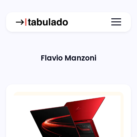
Menu togg
Flavio Manzoni