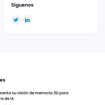
Síguenos
nes
enta su visión de memoria 3D para
ra de IA