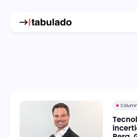
Colum
Tecnol
incert
Berg, 