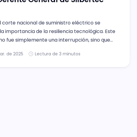
 corte nacional de suministro eléctrico se
la importancia de la resiliencia tecnológica. Este
no fue simplemente una interrupción, sino que
nifiesto la vulnerabilidad de nuestros sistemas
ar. de 2025
Lectura de 3 minutos
os y la urgente necesidad de estar mejor
 para enfrentar situaciones similares en el
o. Internet sin