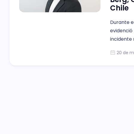
Chile
Durante el
evidenció 
incidente 
puso de ma
20 de m
productiv
preparados
futur