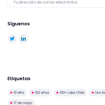
Síguenos
Etiquetas
10 Mhz
100 Años
100+ Labs Chile
14a G
17 de mayo