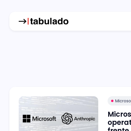
Microso
Micros
operat
frente