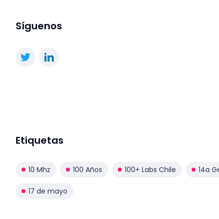
Síguenos
Etiquetas
10 Mhz
100 Años
100+ Labs Chile
14a G
17 de mayo