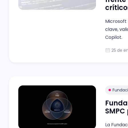
crítico
Microsoft 
clave, val
Copilot.
25 de e
Fundac
Funda
SMPC p
La Fundac