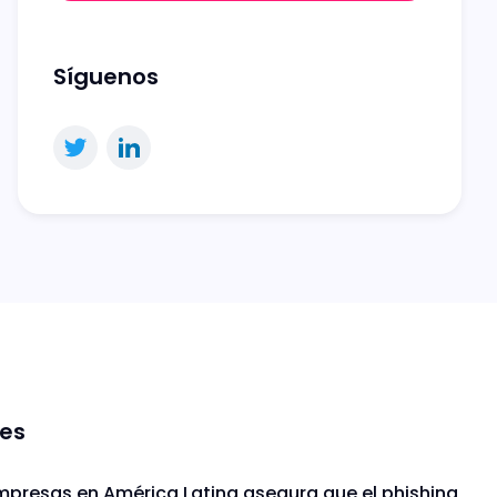
Síguenos
nes
mpresas en América Latina asegura que el phishing