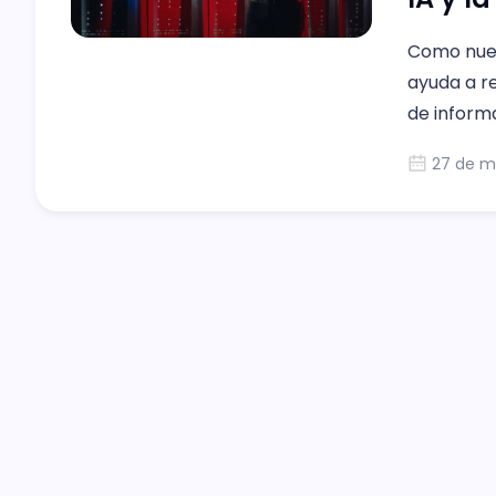
Como nuev
ayuda a re
de informa
centros d
27 de m