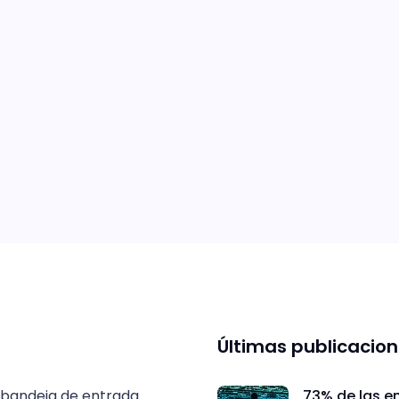
Últimas publicacio
 bandeja de entrada.
73% de las e