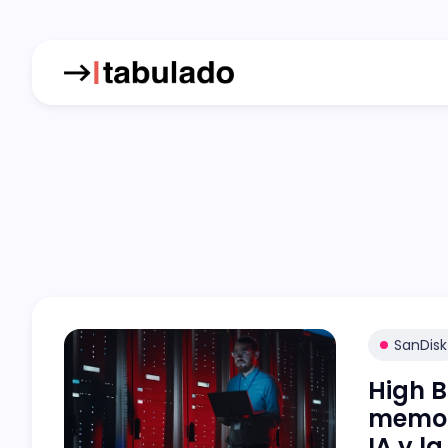
SanDisk
High 
memori
IA y l