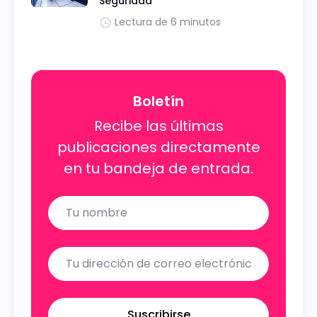
Seguridad
Lectura de 6 minutos
Boletín
Recibe las últimas
publicaciones directamente
en tu bandeja de entrada.
Name
Email
Suscribirse