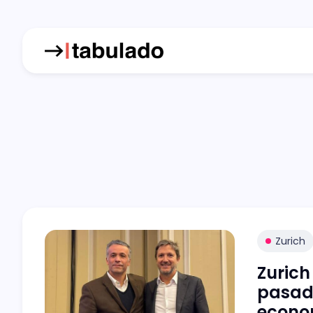
Zurich
Zurich
pasado
econo