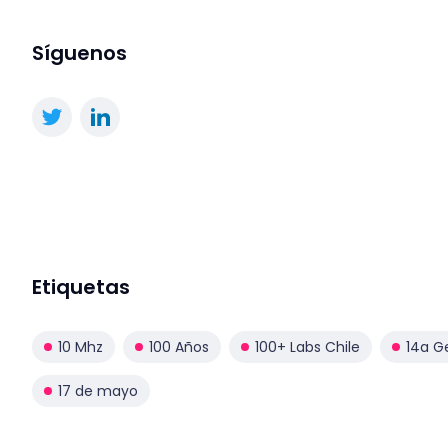
Síguenos
Etiquetas
10 Mhz
100 Años
100+ Labs Chile
14a G
17 de mayo