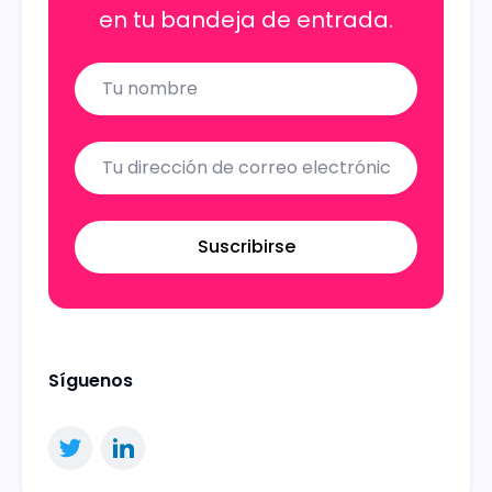
en tu bandeja de entrada.
Name
Email
Suscribirse
Síguenos