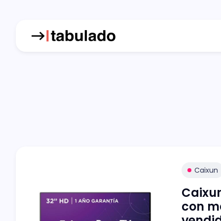
Caixun
Caixun
con m
vendi