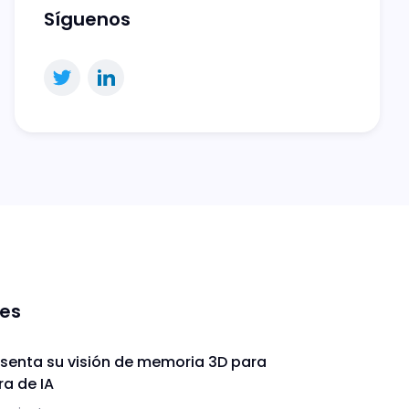
Síguenos
nes
enta su visión de memoria 3D para
ra de IA