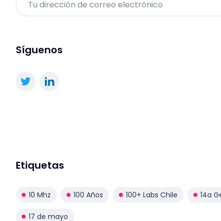
Síguenos
Etiquetas
10 Mhz
100 Años
100+ Labs Chile
14a G
17 de mayo