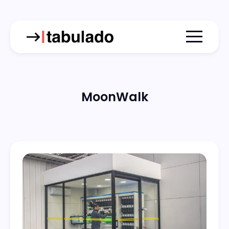
Menu togg
MoonWalk