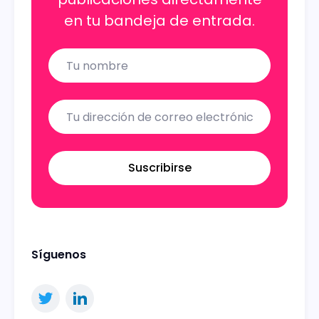
en tu bandeja de entrada.
Name
Email
Suscribirse
Síguenos