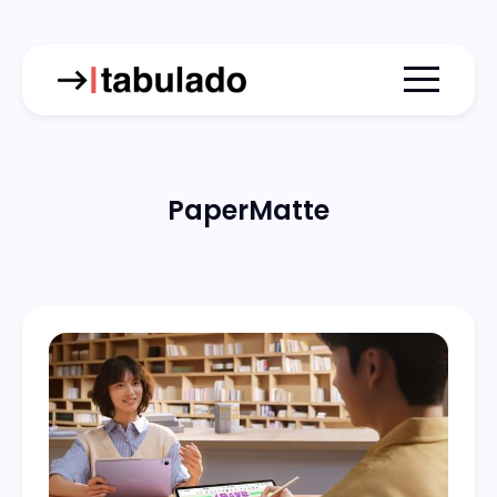
Menu togg
PaperMatte