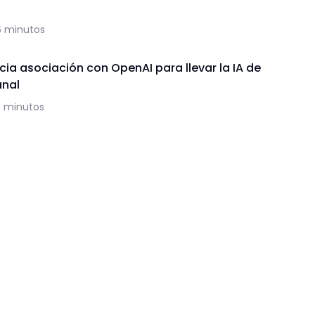
6 minutos
ia asociación con OpenAI para llevar la IA de
anal
5 minutos