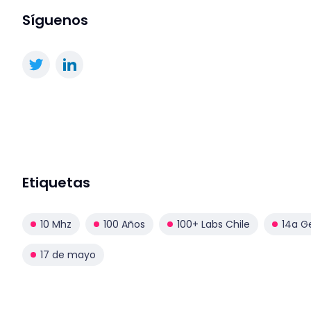
Síguenos
Etiquetas
10 Mhz
100 Años
100+ Labs Chile
14a G
17 de mayo