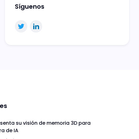
Síguenos
nes
enta su visión de memoria 3D para
ra de IA