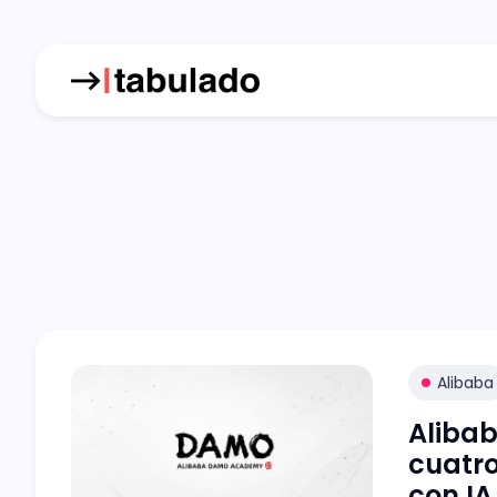
Alibaba
Aliba
cuatr
con IA