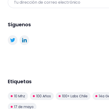
Síguenos
Etiquetas
10 Mhz
100 Años
100+ Labs Chile
14a G
17 de mayo