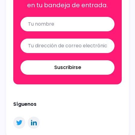
en tu bandeja de entrada.
Name
Email
Suscribirse
Síguenos