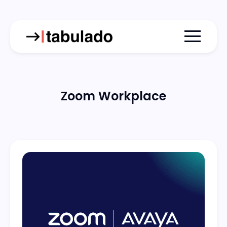
Menu togg
Zoom Workplace