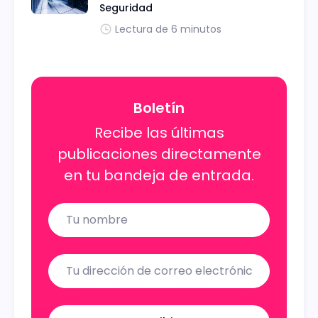
Seguridad
Lectura de 6 minutos
Boletín
Recibe las últimas
publicaciones directamente
en tu bandeja de entrada.
Name
Email