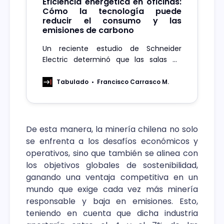
Eficiencia energética en oficinas:
Cómo la tecnología puede
reducir el consumo y las
emisiones de carbono
Un reciente estudio de Schneider
Electric determinó que las salas de
reuniones equipadas con controles
basados en la ocupación permiten
Tabulado
Francisco Carrasco M.
reducir el consumo energético,
logrando un ahorro del 22% en el
consumo de energía operativa y en las
emisiones de carbono.
De esta manera, la minería chilena no solo
se enfrenta a los desafíos económicos y
operativos, sino que también se alinea con
los objetivos globales de sostenibilidad,
ganando una ventaja competitiva en un
mundo que exige cada vez más minería
responsable y baja en emisiones. Esto,
teniendo en cuenta que dicha industria