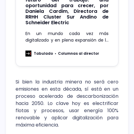
oportunidad para crecer, por
Daniela Cardim, Directora de
RRHH Cluster Sur Andino de
Schneider Electric
En un mundo cada vez más
digitalizado y en plena expansión de la
Industria 4.0, la inteligencia artificial
(IA) se ha integrado en prácticamente
Tabulado
Columnas al director
todos los ámbitos laborales, sin
importar cuán distintas sean las
industrias entre sí. Videovigilancia
inteligente, el nuevo aliado estratégico
Si bien la industria minera no será cero
de las empresas, por Alejandro Aguirre
emisiones en esta década, sí está en un
proceso acelerado de descarbonización
hacia 2050. Lo clave hoy es electrificar
flotas y procesos, usar energía 100%
renovable y aplicar digitalización para
máxima eficiencia.