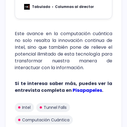
ciertas amenazas como romper la
criptografía actual (RSA, DSA)
Tabulado
Columnas al director
exponiendo datos confidenciales; los
nuevos tipos de ataques como firmas
digitales falsas o romper autenticación
cuántica.
Este avance en la computación cuántica
no solo resalta la innovación continua de
Intel, sino que también pone de relieve el
potencial ilimitado de esta tecnología para
transformar nuestra manera de
interactuar con la información.
Si te interesa saber más, puedes ver la
entrevista completa en
Pisapapeles
.
Intel
Tunnel Falls
Computación Cuántica