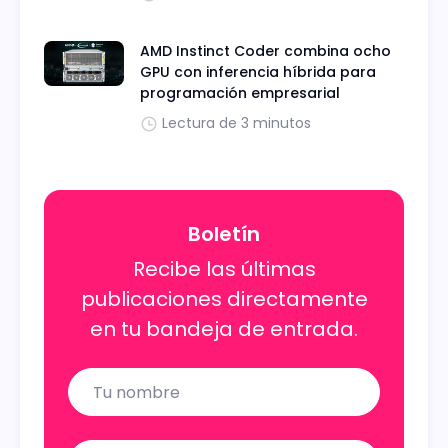
AMD Instinct Coder combina ocho
GPU con inferencia híbrida para
programación empresarial
Lectura de 3 minutos
Boletín
Recibe las últimas
publicaciones directamente
en tu bandeja de entrada.
Name
Email