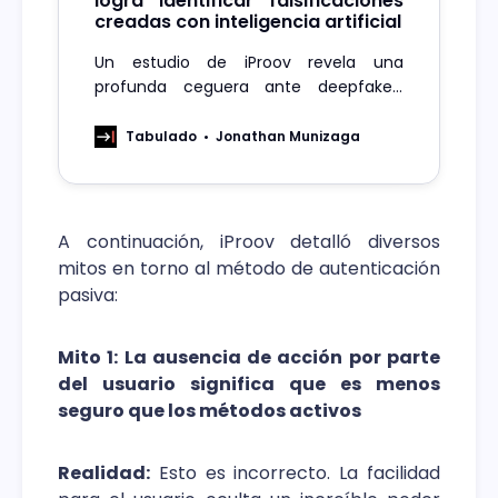
logra identificar falsificaciones
creadas con inteligencia artificial
Un estudio de iProov revela una
profunda ceguera ante deepfakes,
pues la mayoría de los consumidores
encuestados no puede identificar
Tabulado
Jonathan Munizaga
falsificaciones generadas por IA.
A continuación, iProov detalló diversos
mitos en torno al método de autenticación
pasiva:
Mito 1: La ausencia de acción por parte
del usuario significa que es menos
seguro que los métodos activos
Realidad:
Esto es incorrecto. La facilidad