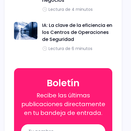
negocios
Lectura de 4 minutos
IA: La clave de la eficiencia en
los Centros de Operaciones
de Seguridad
Lectura de 6 minutos
Boletín
Recibe las últimas
publicaciones directamente
en tu bandeja de entrada.
Name
Email