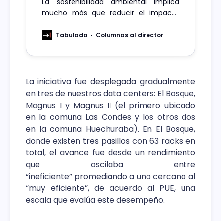
La sostenibilidad ambiental implica
mucho más que reducir el impacto
climático y hay que seguir apostando
por la resiliencia para afrontar los
Tabulado
Columnas al director
desafíos de hoy y de mañana.
La iniciativa fue desplegada gradualmente
en tres de nuestros data centers: El Bosque,
Magnus I y Magnus II (el primero ubicado
en la comuna Las Condes y los otros dos
en la comuna Huechuraba). En El Bosque,
donde existen tres pasillos con 63 racks en
total, el avance fue desde un rendimiento
que oscilaba entre
“ineficiente” promediando a uno cercano al
“muy eficiente”, de acuerdo al PUE, una
escala que evalúa este desempeño.