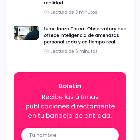
realidad
Lectura de 3 minutos
Lumu lanza Threat Observatory que
ofrece inteligencia de amenazas
personalizada y en tiempo real
Lectura de 6 minutos
Boletín
Recibe las últimas
publicaciones directamente
en tu bandeja de entrada.
Name
Email