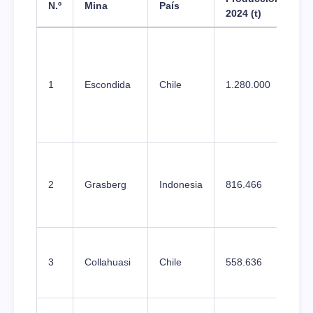
N.º
Mina
País
2024 (t)
i
1
Escondida
Chile
1.280.000
+
2
Grasberg
Indonesia
816.466
+
3
Collahuasi
Chile
558.636
-