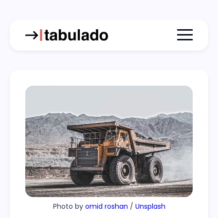
Menu togg
Photo by 
omid roshan
 / 
Unsplash