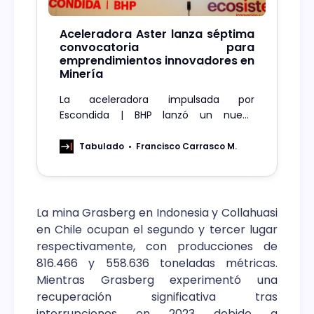
Aceleradora Aster lanza séptima
convocatoria para
emprendimientos innovadores en
Minería
La aceleradora impulsada por
Escondida | BHP lanzó un nuevo
llamado para identificar y desarrollar
nuevas startups mineras. A la fecha ha
Tabulado
Francisco Carrasco M.
apoyado más de 60 emprendimientos
con un portafolio sobre USD $10
millones en ingresos.
La mina Grasberg en Indonesia y Collahuasi
en Chile ocupan el segundo y tercer lugar
respectivamente, con producciones de
816.466 y 558.636 toneladas métricas.
Mientras Grasberg experimentó una
recuperación significativa tras
interrupciones en 2023 debido a