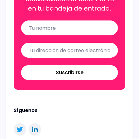
en tu bandeja de entrada.
Name
Email
Suscribirse
Síguenos