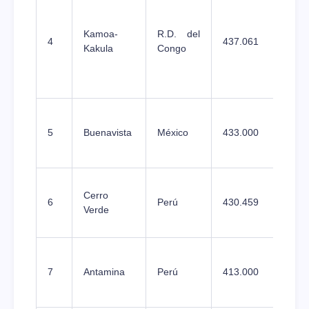
Kamoa-
R.D. del
4
437.061
+
Kakula
Congo
5
Buenavista
México
433.000
+
Cerro
6
Perú
430.459
-
Verde
7
Antamina
Perú
413.000
-