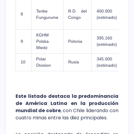
Tenke
R.D. del
400.000
8
+
Fungurume
Congo
(estimado)
KGHM
395.160
9
Polska
Polonia
≈
(estimado)
Miedz
Polar
345.000
N
10
Rusia
Division
(estimado)
e
Este listado destaca la predominancia
de América Latina en la producción
mundial de cobre
, con Chile liderando con
cuatro minas entre las diez principales.