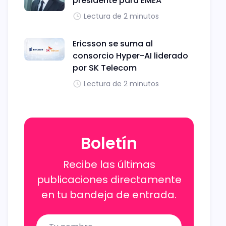
presidente para EMEA
Lectura de 2 minutos
Ericsson se suma al
consorcio Hyper-AI liderado
por SK Telecom
Lectura de 2 minutos
Boletín
Recibe las últimas
publicaciones directamente
en tu bandeja de entrada.
Name
Email