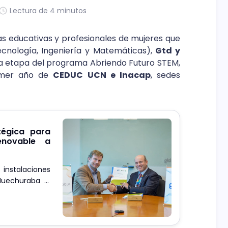
Lectura de 4 minutos
ias educativas y profesionales de mujeres que
Tecnología, Ingeniería y Matemáticas),
Gtd y
va etapa del programa Abriendo Futuro STEM,
rimer año de
CEDUC UCN e Inacap
, sedes
tégica para
enovable a
 instalaciones
Huechuraba y