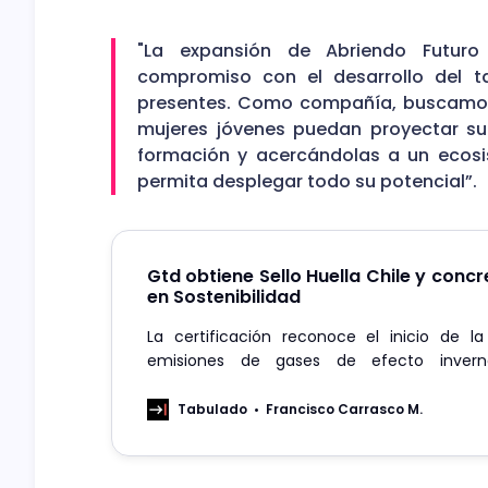
"La expansión de Abriendo Futuro
compromiso con el desarrollo del t
presentes. Como compañía, buscamos
mujeres jóvenes puedan proyectar su 
formación y acercándolas a un ecosis
permita desplegar todo su potencial”.
Gtd obtiene Sello Huella Chile y conc
en Sostenibilidad
La certificación reconoce el inicio de l
emisiones de gases de efecto inver
organización, con lo que fortalece la soste
un eje central de su operación.
Tabulado
Francisco Carrasco M.